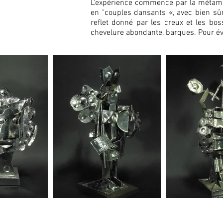
L'expérience commence par la métamor
en "couples dansants «, avec bien sû
reflet donné par les creux et les bo
chevelure abondante, barques. Pour évi