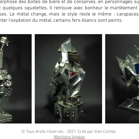
phose des boîtes de bière et de conserves, en personnages suspe
r, quelques squelettes.
Il retrouve avec bonheur le martèlement 
sses. Le métal change, mais le style reste le même : carapaces
ter l'oxydation du métal, certains fers-blancs sont peints.
© Tous droits réservés - 2021. Créé par Inès Comby.
Mentions légales